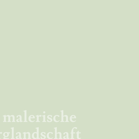
 malerische
rglandschaft