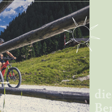
die
Be