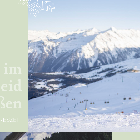
l im
eid
ßen
RESZEIT