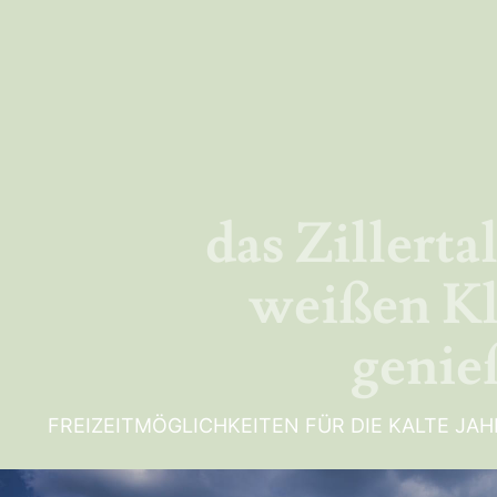
das Zillerta
weißen Kl
genie
FREIZEITMÖGLICHKEITEN FÜR DIE KALTE JAH